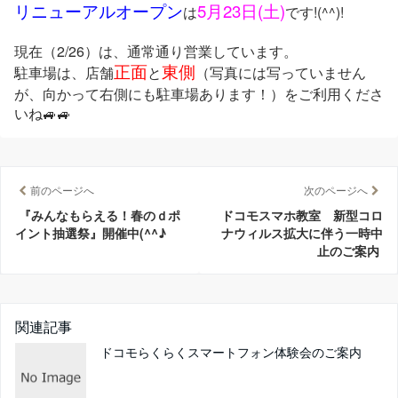
リニューアルオープン
5月23日(土)
は
です!(^^)!
現在（2/26）は、通常通り営業しています。
正面
東側
駐車場は、店舗
と
（写真には写っていません
が、向かって右側にも駐車場あります！）
をご利用くださ
いね🚙🚙
前のページへ
次のページへ
『みんなもらえる！春のｄポ
ドコモスマホ教室 新型コロ
イント抽選祭』開催中(^^♪
ナウィルス拡大に伴う一時中
止のご案内
関連記事
ドコモらくらくスマートフォン体験会のご案内