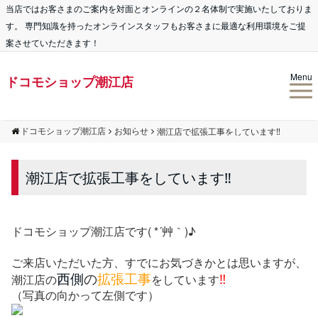
当店ではお客さまのご案内を対面とオンラインの２名体制で実施いたしておりま
す。 専門知識を持ったオンラインスタッフもお客さまに最適な利用環境をご提
案させていただきます！
Menu
ドコモショップ潮江店
ドコモショップ潮江店
お知らせ
潮江店で拡張工事をしています‼
潮江店で拡張工事をしています‼
ドコモショップ潮江店です( *´艸｀)♪
ご来店いただいた方、すでにお気づきかとは思いますが、
西側
の
拡張工事
‼
潮江店の
を
しています
（写真の向かって左側です）